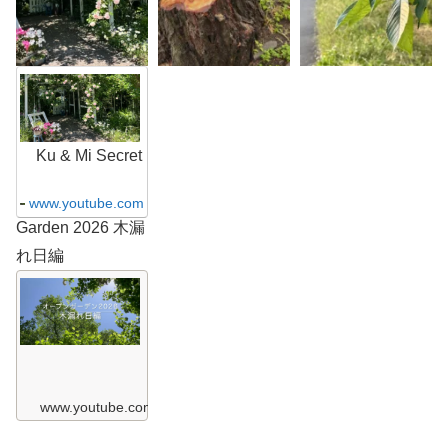
K
u
&
M
i
S
Ku & Mi Secret
e
c
r
www.youtube.com
e
Garden 2026 木漏
t
G
れ日編
a
r
K
d
u
e
&
n
M
2
i
0
S
2
e
6
c
ガ
r
www.youtube.com
ー
e
デ
t
ン
G