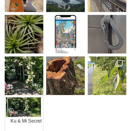
K
u
&
M
i
S
Ku & Mi Secret
e
c