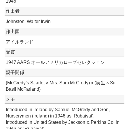
1946
作出者
Johnston, Walter Irwin
作出国
アイルランド
受賞
1947 AARS オールアメリカローズセレクション
親子関係
(McGredy’s Scarlet × Mrs. Sam McGredy) x (実生 × Sir
Basil McFarland)
メモ
Introduced in Ireland by Samuel McGredy and Son,
Nurserymen (Ireland) in 1946 as ‘Rubaiyat’.
Introduced in United States by Jackson & Perkins Co. in
1946 as ‘Rubaiyat’.