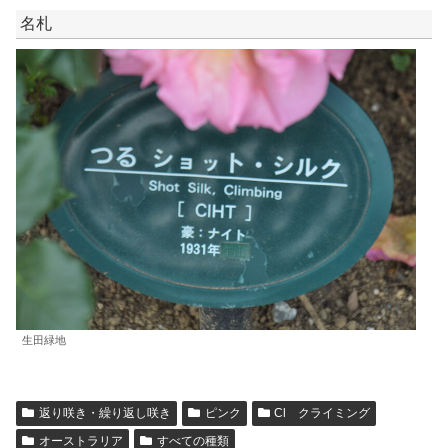
名札
生田緑地
返り咲き・繰り返し咲き
ピンク
Cl クライミング
オーストラリア
すべての種類