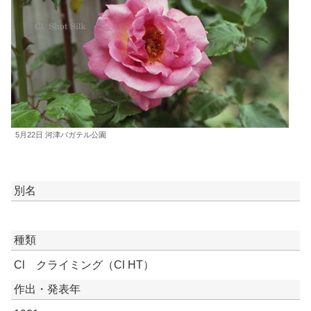
5月22日 河津バガテル公園
別名
種類
Cl クライミング（Cl HT）
作出・発表年