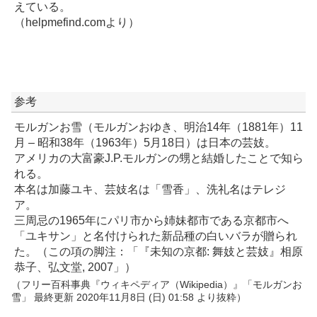
えている。
（helpmefind.comより）
参考
モルガンお雪（モルガンおゆき、明治14年（1881年）11
月 – 昭和38年（1963年）5月18日）は日本の芸妓。
アメリカの大富豪J.P.モルガンの甥と結婚したことで知ら
れる。
本名は加藤ユキ、芸妓名は「雪香」、洗礼名はテレジ
ア。
三周忌の1965年にパリ市から姉妹都市である京都市へ
「ユキサン」と名付けられた新品種の白いバラが贈られ
た。（この項の脚注：「『未知の京都: 舞妓と芸妓』相原
恭子、弘文堂, 2007」）
（フリー百科事典『ウィキペディア（Wikipedia）』「モルガンお
雪」 最終更新 2020年11月8日 (日) 01:58 より抜粋）