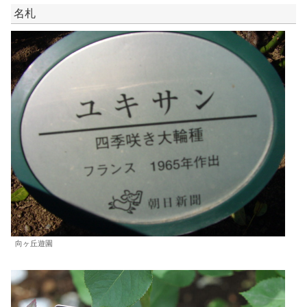
名札
向ヶ丘遊園