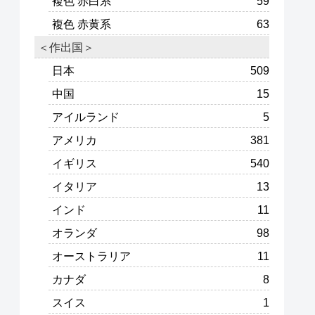
複色 赤白系
59
複色 赤黄系
63
＜作出国＞
日本
509
中国
15
アイルランド
5
アメリカ
381
イギリス
540
イタリア
13
インド
11
オランダ
98
オーストラリア
11
カナダ
8
スイス
1