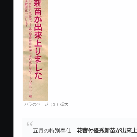
バラのページ（１）拡大
五月の特別奉仕
花蕾付優秀新苗が出來