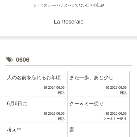
ラ・ロズレ ― バラとバラでない日々の記録
La Roseraie
0606
人の名前を忘れるお年頃
また一歩、あと少し
2024.06.06
2023.06.06
日記
日記
6月6日に
クー＆ミー便り
2022.06.06
2020.06.06
日記
クー＆ミー便り
考え中
害