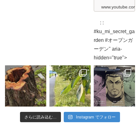
c
ガ
r
www.youtube.com
ー
e
デ
t
ン
G
散
: :
a
歩
r
編
#ku_mi_secret_ga
d
K
e
rden #オープンガ
u
n
&
2
ーデン" aria-
M
0
i
2
hidden="true">
S
6
e
c
木
r
漏
e
れ
t
日
G
編
a
K
r
u
d
&
e
M
n
i
2
S
0
e
さらに読み込む...
Instagram でフォロー
2
c
6
r
ガ
e
ー
t
デ
G