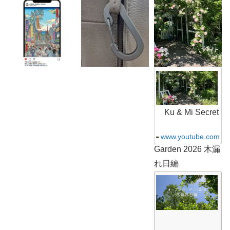
K
u
&
M
i
S
Ku & Mi Secret
e
c
r
www.youtube.com
e
Garden 2026 木漏
t
G
れ日編
a
r
K
d
u
e
&
n
M
2
i
0
S
2
e
6