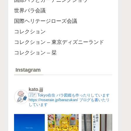
国際バラとガーデニングショウ
世界バラ会議
国際ヘリテージローズ会議
コレクション
コレクション – 東京ディズニーランド
コレクション – 栞
Instagram
kato.jjj
🇯🇵 Tokyo在住
バラ図鑑も作ったりしています
https://roseraie.jp/barazukan/
ブログも書いたリ
しています