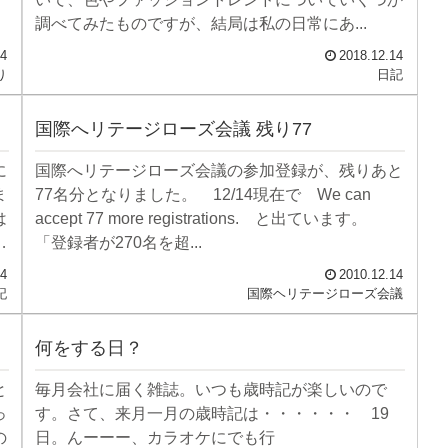
調べてみたものですが、結局は私の日常にあ...
14
2018.12.14
り
日記
国際へリテージローズ会議 残り77
に
国際へリテージローズ会議の参加登録が、残りあと
ま
77名分となりました。 12/14現在で We can
は
accept 77 more registrations. と出ています。
置
「登録者が270名を超...
14
2010.12.14
記
国際ヘリテージローズ会議
何をする日？
と
毎月会社に届く雑誌。いつも歳時記が楽しいので
っ
す。さて、来月一月の歳時記は・・・・・・ 19
の
日。んーーー、カラオケにでも行