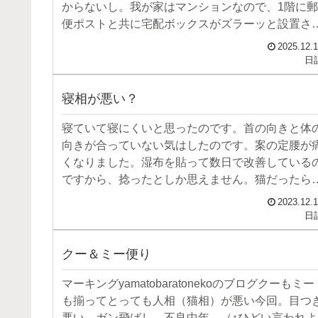
からないし。我が家はマンションなので、1階に郵
便ポストと共に宅配ボックスがズラーッと設置さ
て...
2025.12.
日
寝相が悪い？
寝ていて寝にくいと思ったのです。首の向きと体
向きが合っていない気はしたのです。案の定腰が
くなりました。湿布を貼って数日で改善している
ですから、捻ったとしか思えません。猫だったら
んな格好で寝ても...
2023.12.
日
クー＆ミー便り
マーキングyamatobaratonekoのブログクーもミー
も揃ってとっても人相（猫相）が悪い今回。目つ
悪い。ガン飛ばし。不良中年。（↑ひどい言われよ