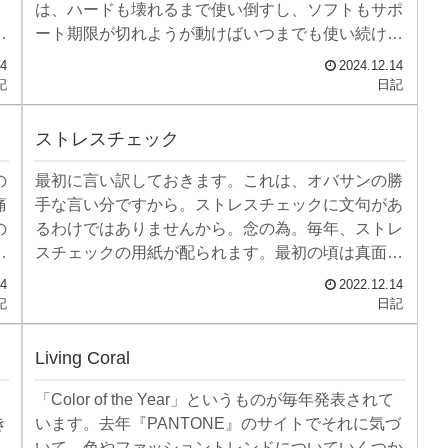
は、ハードも壊れるまで使い倒すし、ソフトもサポ
れ
ート期限が切れようが動けばいつまでも使い続けま
す。でも今回さ...
14
2024.12.14
記
日記
ストレスチェック
の
最初に言い訳しておきます。これは、オバサンの勝
痛
手な言い分ですから。ストレスチェックに文句があ
の
るわけではありませんから。念の為。毎年、ストレ
ど
スチェックの用紙が配られます。最初の頃は真面目
に提出していまし...
14
2022.12.14
記
日記
Living Coral
「Color of the Year」というものが毎年発表されて
き
います。去年『PANTONE』のサイトでそれに気づ
いて、色やファッショントレンドについていくつか