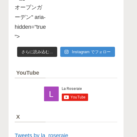
e
&
n
オープンガ
M
2
i
S
ーデン" aria-
0
e
2
c
hidden="true
6
r
木
e
">
漏
t
G
れ
a
日
r
さらに読み込む...
Instagram でフォロー
編
d
K
e
u
n
&
2
M
YouTube
0
i
2
S
6
e
ガ
c
ー
r
デ
e
ン
t
散
G
歩
a
編
r
2
X
d
0
e
2
n
6
2
年
Tweets by la_roseraie
0
の