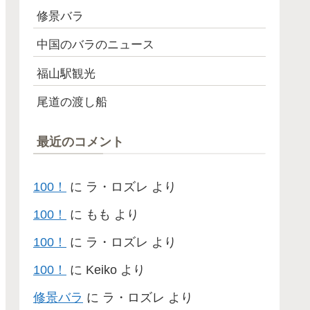
修景バラ
中国のバラのニュース
福山駅観光
尾道の渡し船
最近のコメント
100！
に
ラ・ロズレ
より
100！
に
もも
より
100！
に
ラ・ロズレ
より
100！
に
Keiko
より
修景バラ
に
ラ・ロズレ
より