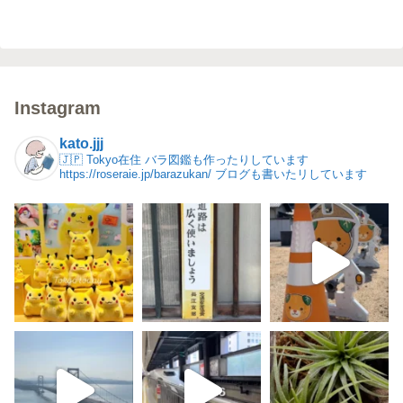
Instagram
kato.jjj
🇯🇵 Tokyo在住
バラ図鑑も作ったりしています
https://roseraie.jp/barazukan/
ブログも書いたリしています