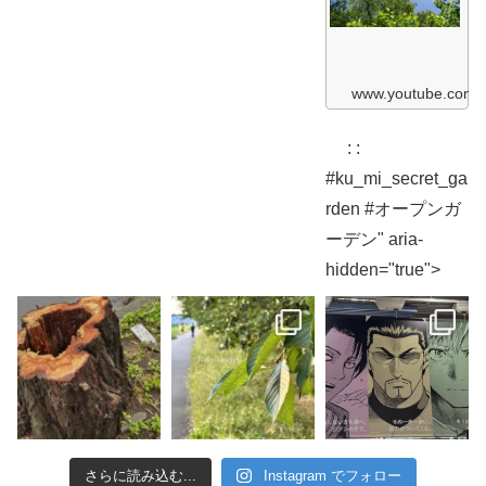
M
2
i
0
S
2
e
6
c
ガ
r
www.youtube.com
ー
e
デ
t
ン
G
散
: :
a
歩
r
編
#ku_mi_secret_ga
d
K
e
rden #オープンガ
u
n
&
2
ーデン" aria-
M
0
i
2
hidden="true">
S
6
e
c
木
r
漏
e
れ
t
日
G
編
a
K
r
u
d
&
e
M
n
i
2
S
0
e
さらに読み込む...
Instagram でフォロー
2