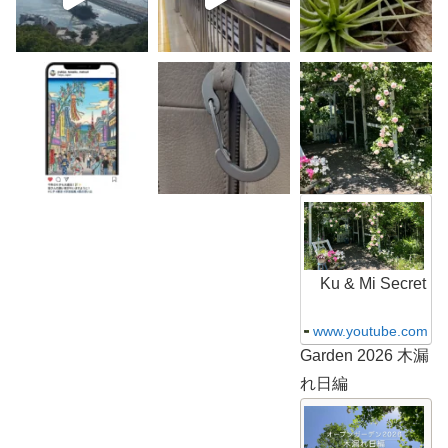
K
u
&
M
i
S
Ku & Mi Secret
e
c
r
www.youtube.com
e
Garden 2026 木漏
t
G
れ日編
a
r
K
d
u
e
&
n