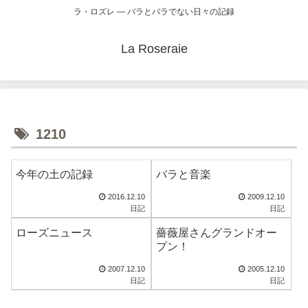
ラ・ロズレ ― バラとバラでない日々の記録
La Roseraie
1210
今年の土の記録
バラと音楽
2016.12.10
2009.12.10
日記
日記
ローズニュース
薔薇屋さんグランドオー
プン！
2007.12.10
2005.12.10
日記
日記