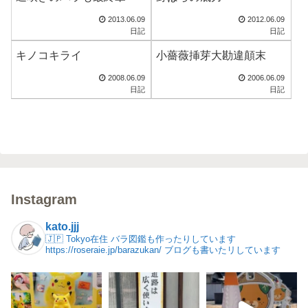
2013.06.09
2012.06.09
日記
日記
キノコキライ
小薔薇挿芽大勘違顛末
2008.06.09
2006.06.09
日記
日記
Instagram
kato.jjj
🇯🇵 Tokyo在住
バラ図鑑も作ったりしています
https://roseraie.jp/barazukan/
ブログも書いたリしています