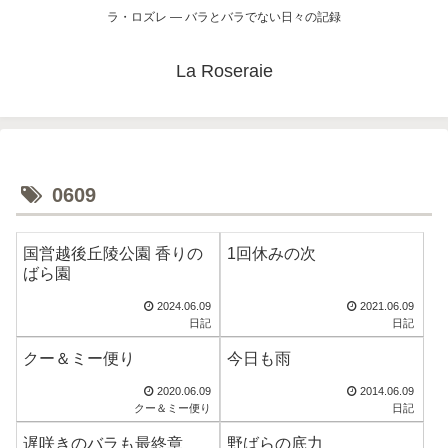
ラ・ロズレ ― バラとバラでない日々の記録
La Roseraie
0609
国営越後丘陵公園 香りの
1回休みの次
ばら園
2024.06.09
2021.06.09
日記
日記
クー＆ミー便り
今日も雨
2020.06.09
2014.06.09
クー＆ミー便り
日記
遅咲きのバラも最終章
野ばらの底力