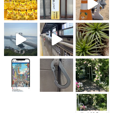
K
u
&
M
i