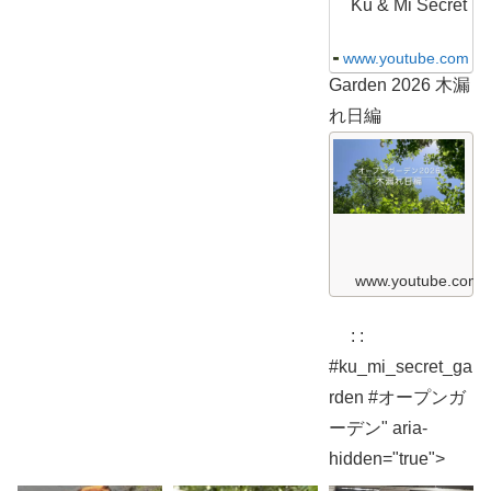
S
Ku & Mi Secret
e
c
r
www.youtube.com
e
Garden 2026 木漏
t
G
れ日編
a
r
K
d
u
e
&
n
M
2
i
0
S
2
e
6
c
ガ
r
www.youtube.com
ー
e
デ
t
ン
G
散
: :
a
歩
r
編
#ku_mi_secret_ga
d
K
e
rden #オープンガ
u
n
&
2
ーデン" aria-
M
0
i
2
hidden="true">
S
6
e
c
木