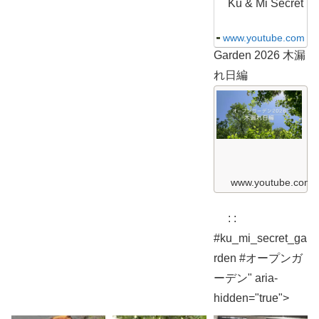
S
Ku & Mi Secret
e
c
r
www.youtube.com
e
Garden 2026 木漏
t
G
れ日編
a
r
K
d
u
e
&
n
M
2
i
0
S
2
e
6
c
ガ
r
www.youtube.com
ー
e
デ
t
ン
G
散
: :
a
歩
r
編
#ku_mi_secret_ga
d
K
e
rden #オープンガ
u
n
&
2
ーデン" aria-
M
0
i
2
hidden="true">
S
6
e
c
木