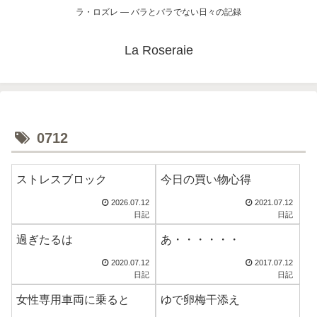
ラ・ロズレ ― バラとバラでない日々の記録
La Roseraie
0712
ストレスブロック
今日の買い物心得
2026.07.12
2021.07.12
日記
日記
過ぎたるは
あ・・・・・・
2020.07.12
2017.07.12
日記
日記
女性専用車両に乗ると
ゆで卵梅干添え