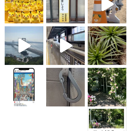
K
u
&
M
i