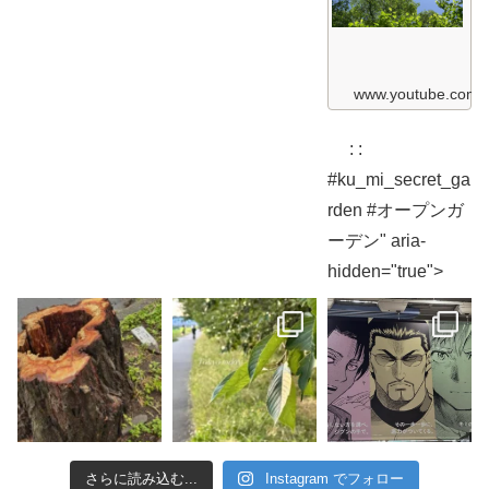
M
2
i
0
S
2
e
6
c
ガ
r
www.youtube.com
ー
e
デ
t
ン
G
散
: :
a
歩
r
編
#ku_mi_secret_ga
d
K
e
rden #オープンガ
u
n
&
2
ーデン" aria-
M
0
i
2
hidden="true">
S
6
e
c
木
r
漏
e
れ
t
日
G
編
a
K
r
u
d
&
e
M
n
i
2
S
0
e
さらに読み込む...
Instagram でフォロー
2