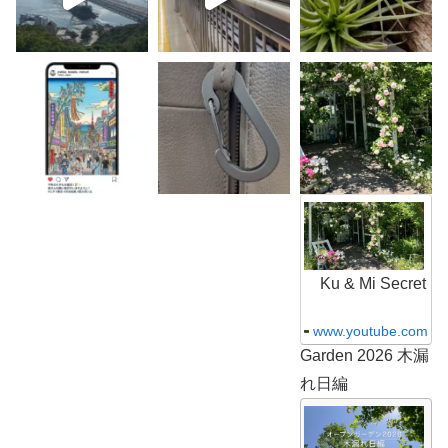
K
u
&
M
i
S
Ku & Mi Secret
e
c
r
www.youtube.com
e
Garden 2026 木漏
t
G
れ日編
a
r
K
d
u
e
&
n