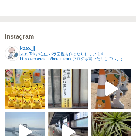
Instagram
kato.jjj
🇯🇵 Tokyo在住
バラ図鑑も作ったりしています
https://roseraie.jp/barazukan/
ブログも書いたリしています