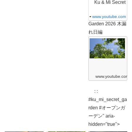
S
Ku & Mi Secret
e
c
r
www.youtube.com
e
Garden 2026 木漏
t
G
れ日編
a
r
K
d
u
e
&
n
M
2
i
0
S
2
e
6
c
ガ
r
www.youtube.com
ー
e
デ
t
ン
G
散
: :
a
歩
r
編
#ku_mi_secret_ga
d
K
e
rden #オープンガ
u
n
&
2
ーデン" aria-
M
0
i
2
hidden="true">
S
6
e