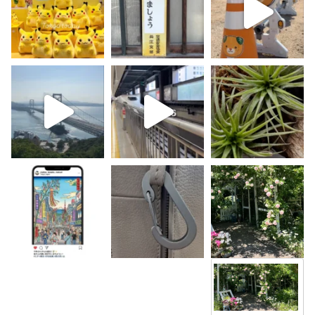
K
u
&
M
i