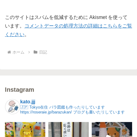
このサイトはスパムを低減するために Akismet を使って
います。
コメントデータの処理方法の詳細はこちらをご覧
ください
。
ホーム
日記
Instagram
kato.jjj
🇯🇵 Tokyo在住
バラ図鑑も作ったりしています
https://roseraie.jp/barazukan/
ブログも書いたリしています