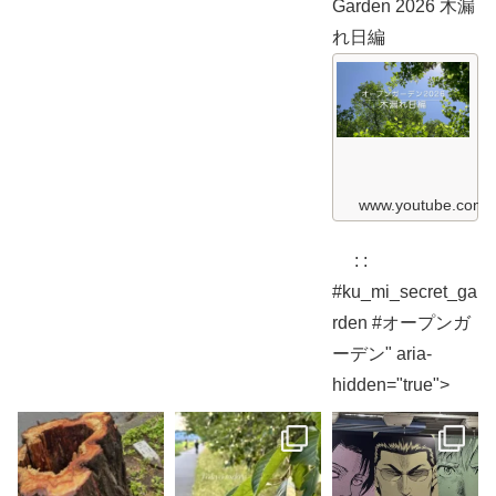
Garden 2026 木漏
t
G
れ日編
a
r
K
d
u
e
&
n
M
2
i
0
S
2
e
6
c
ガ
r
www.youtube.com
ー
e
デ
t
ン
G
散
: :
a
歩
r
編
#ku_mi_secret_ga
d
K
e
rden #オープンガ
u
n
&
2
ーデン" aria-
M
0
i
2
hidden="true">
S
6
e
c
木
r
漏
e
れ
t
日
G
編
a