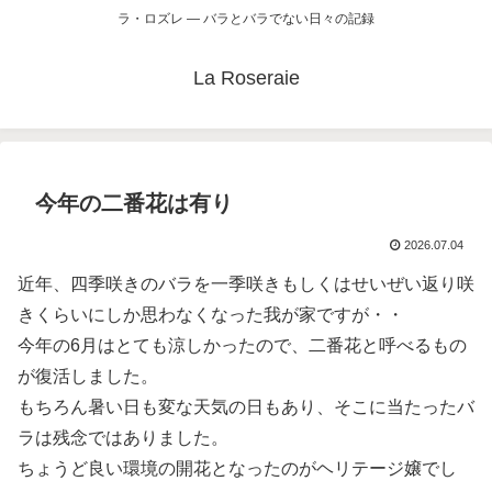
ラ・ロズレ ― バラとバラでない日々の記録
La Roseraie
今年の二番花は有り
2026.07.04
近年、四季咲きのバラを一季咲きもしくはせいぜい返り咲
きくらいにしか思わなくなった我が家ですが・・
今年の6月はとても涼しかったので、二番花と呼べるもの
が復活しました。
もちろん暑い日も変な天気の日もあり、そこに当たったバ
ラは残念ではありました。
ちょうど良い環境の開花となったのがヘリテージ嬢でし