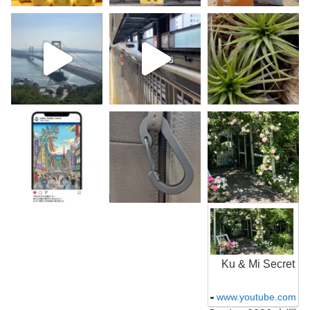
K
u
&
M
i
S
Ku & Mi Secret
e
c
r
www.youtube.com
e