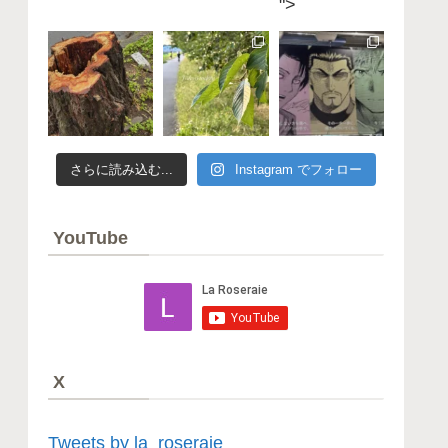
">
漏
t
G
れ
a
日
r
編
d
K
e
u
n
&
2
M
0
i
2
S
6
e
ガ
さらに読み込む...
Instagram でフォロー
c
ー
r
デ
e
ン
t
散
G
歩
YouTube
a
編
r
2
d
0
e
2
n
6
2
年
0
の
2
オ
6
ー
木
プ
X
漏
ン
れ
ガ
日
ー
編
デ
2
Tweets by la_roseraie
ン