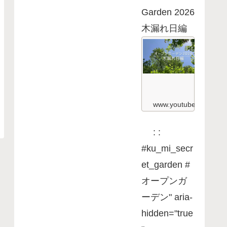
t
Garden 2026
G
a
木漏れ日編
r
d
K
e
u
n
&
2
M
0
i
2
S
6
e
ガ
c
www.youtube.com
ー
r
デ
e
ン
t
: :
散
G
歩
a
#ku_mi_secr
編
r
K
d
et_garden #
u
e
&
n
オープンガ
M
2
i
S
ーデン" aria-
0
e
2
c
hidden="true
6
r
木
e