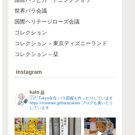
国際バラとガーデニングショウ
世界バラ会議
国際ヘリテージローズ会議
コレクション
コレクション – 東京ディズニーランド
コレクション – 栞
Instagram
kato.jjj
🇯🇵 Tokyo在住
バラ図鑑も作ったりしています
https://roseraie.jp/barazukan/
ブログも書いたリ
しています