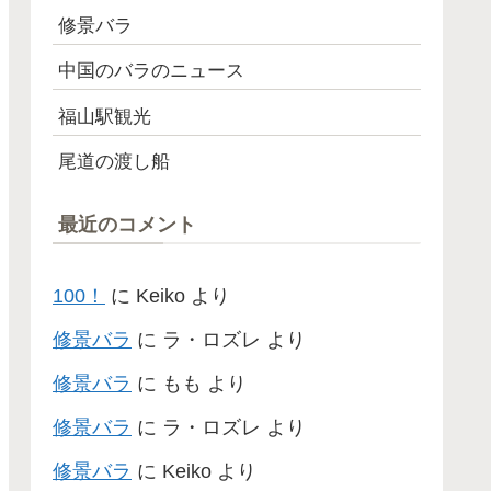
修景バラ
中国のバラのニュース
福山駅観光
尾道の渡し船
最近のコメント
100！
に
Keiko
より
修景バラ
に
ラ・ロズレ
より
修景バラ
に
もも
より
修景バラ
に
ラ・ロズレ
より
修景バラ
に
Keiko
より